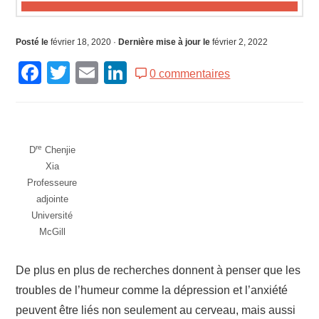
Posté le
février 18, 2020
·
Dernière mise à jour le
février 2, 2022
Facebook
Twitter
Email
LinkedIn
0 commentaires
re
D
Chenjie
Xia
Professeure
adjointe
Université
McGill
De plus en plus de recherches donnent à penser que les
troubles de l’humeur comme la dépression et l’anxiété
peuvent être liés non seulement au cerveau, mais aussi