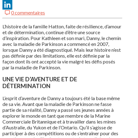
Email
0 commentaires
LinkedIn
L’histoire
de la
famille
Hatton,
faite
de
résilience
, d’amour
et de
détermination
, continue d’être
une
source
d’inspiration
. Pour Kathleen et son
mari
, Danny, le chemin
avec la
maladie
de Parkinson a
commencé
en
2007,
lorsque
Danny a
été
diagnostiqué
. Mais
leur
histoire
n’est
pas
définie
par des limitations,
elle
est
définie
par la
façon
dont
ils
ont
accepté
la vie malgré les
défis
posés
par la
maladie
de Parkinson.
UNE VIE
D’AVENTURE
ET DE
DÉTERMINATION
L’esprit
d’aventure
de Danny a
toujours
été
la base
même
de
sa
vie. Avant que la
maladie
de Parkinson ne
fasse
partie
de
sa
réalité
, Danny a passé
ses
jeunes
années
à
explorer le monde
en
tant que
membre
de la Marine
Commerciale
Britannique
et à
travailler
dans les mines
d’Australie
, du Yukon et de
l’Ontario
.
Qu’il
s’agisse
de
participer
à des
compétitions
ou
de
s’entraîner
pour des