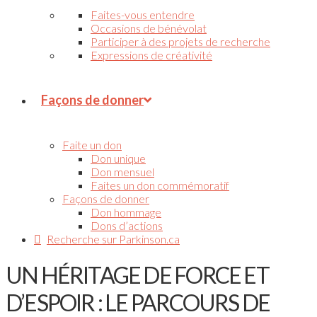
Faites-vous entendre
Occasions de bénévolat
Participer à des projets de recherche
Expressions de créativité
Façons de donner
Faite un don
Don unique
Don mensuel
Faites un don commémoratif
Façons de donner
Don hommage
Dons d’actions
Recherche sur Parkinson.ca
UN HÉRITAGE DE FORCE ET
D’ESPOIR : LE PARCOURS DE