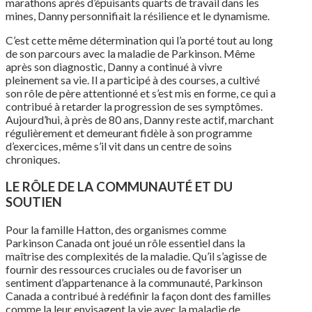
marathons après
d’épuisants
quarts de travail dans les
mines, Danny
personnifiait
la
résilience
et le
dynamisme
.
C’est
cette
même
détermination
qui
l’a
porté
tout au long
de son
parcours
avec la
maladie
de Parkinson.
Même
après son diagnostic, Danny a
continué
à vivre
pleinement
sa
vie. Il a
participé
à des courses, a
cultivé
son
rôle
de père
attentionné
et
s’est
mis
en
forme
,
ce
qui a
contribué
à retarder la progression de
ses
symptômes
.
Aujourd’hui
, à
près
de 80
ans
, Danny
reste
actif
,
marchant
régulièrement
et
demeurant
fidèle
à son
programme
d’exercices
,
même
s’il
vit dans un
centre
de
soins
chroniques.
LE
RÔLE
DE LA
COMMUNAUTÉ
ET DU
SOUTIEN
Pour la
famille
Hatton, des
organismes
comme
Parkinson Canada
ont
joué
un
rôle
essentiel
dans la
maîtrise
des
complexités
de la
maladie
.
Qu’il
s’agisse
de
fournir
des
ressources
cruciales
ou
de
favoriser
un
sentiment
d’appartenance
à la
communauté
, Parkinson
Canada a
contribué
à
redéfinir
la façon
dont
des
familles
comme
la
leur
envisagent
la vie avec la
maladie
de