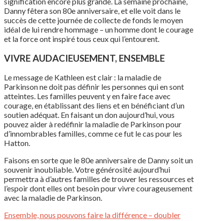
signification encore plus grande. La semaine prochaine,
Danny fêtera son 80e anniversaire, et elle voit dans le
succès de cette journée de collecte de fonds le moyen
idéal de lui rendre hommage – un homme dont le courage
et la force ont inspiré tous ceux qui l’entourent.
VIVRE
AUDACIEUSEMENT
, ENSEMBLE
Le message de Kathleen
est
clair
: la
maladie
de
Parkinson ne doit pas
définir
les
personnes
qui
en
sont
atteintes
. Les
familles
peuvent
y
en
faire face avec
courage,
en
établissant
des liens et
en
bénéficiant
d’un
soutien
adéquat
. En
faisant
un don
aujourd’hui
,
vous
pouvez
aider à
redéfinir
la
maladie
de Parkinson pour
d’innombrables
familles
,
comme
ce
fut
le
cas
pour les
Hatton.
Faisons
en
sorte
que le 80e
anniversaire
de Danny
soit
un
souvenir
inoubliable
.
Votre
générosité
aujourd’hui
permettra
à
d’autres
familles
de
trouver
les
ressources
et
l’espoir
dont
elles
ont
besoin
pour vivre
courageusement
avec la
maladie
de Parkinson.
Ensemble, nous
pouvons
faire la
différence
– doubler