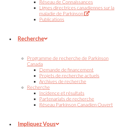
Réseau de Connaissances
Lignes directrices canadiennes sur la
(S’ouvre
maladie de Parkinson
dans
Publications
un
nouvel
onglet)
Recherche
Programme de recherche de Parkinson
Canada
Demande de financement
Projets de recherche actuels
Archives de recherche
Recherche
Incidence et résultats
Partenariats de recherche
Réseau Parkinson Canadien Ouvert
Impliquez Vous