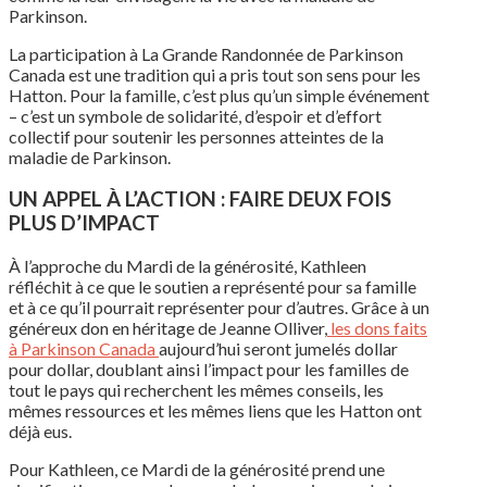
Parkinson.
La participation à
La Grande Randonnée
de Parkinson
Canada
est
une
tradition qui a pris tout son
sens
pour les
Hatton. Pour la
famille
,
c’est
plus
qu’un
simple
événement
–
c’est
un
symbole
de
solidarité
,
d’espoir
et
d’effort
collectif
pour
soutenir
les
personnes
atteintes
de la
maladie
de Parkinson.
UN
APPEL
À
L’ACTION
: FAIRE DEUX
FOIS
PLUS
D’IMPACT
À
l’approche
du
Mardi
de la
générosité
, Kathleen
réfléchit
à
ce
que le
soutien
a
représenté
pour
sa
famille
et à
ce
qu’il
pourrait
représenter
pour
d’autres
. Grâce à un
généreux
don
en
héritage
de Jeanne
Olliver
,
les dons faits
à Parkinson Canada
aujourd’hui
seront
jumelés
dollar
pour dollar,
doublant
ainsi
l’impact
pour les
familles
de
tout le pays qui
recherchent
les
mêmes
conseils, les
mêmes
ressources
et les
mêmes
liens que les Hatton
ont
déjà
eus
.
Pour Kathleen, ce
Mardi
de la générosité prend une