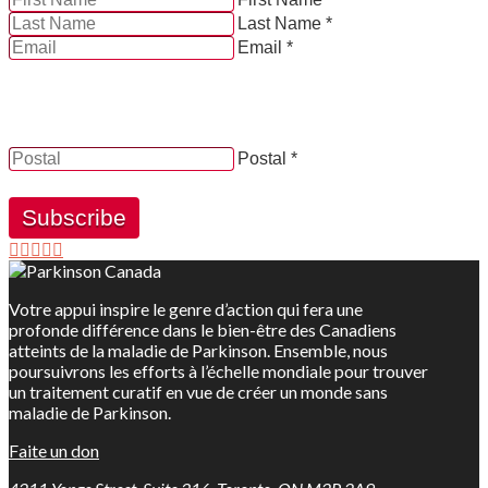
Last Name *
Email *
YES, by checking this box and providing my contact
information herein, I consent to be contacted by and
receive news, updates and information from Parkinson
Canada.
Postal *
Subscribe
Votre appui inspire le genre d’action qui fera une
profonde différence dans le bien-être des Canadiens
atteints de la maladie de Parkinson. Ensemble, nous
poursuivrons les efforts à l’échelle mondiale pour trouver
un traitement curatif en vue de créer un monde sans
maladie de Parkinson.
Faite un don