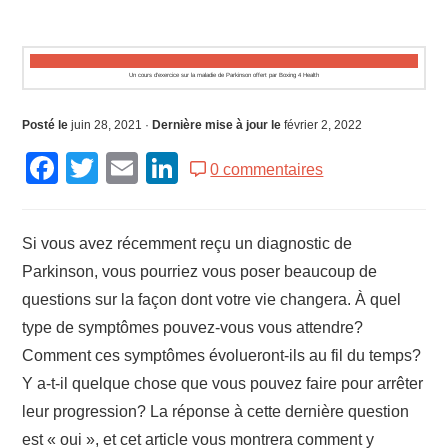
Un cours d’exercice sur la maladie de Parkinson offert par Boxing 4 Health
Posté le
juin 28, 2021
·
Dernière mise à jour le
février 2, 2022
Facebook
Twitter
Email
LinkedIn
0 commentaires
Si vous avez récemment reçu un diagnostic de
Parkinson, vous pourriez vous poser beaucoup de
questions sur la façon dont votre vie changera. À quel
type de symptômes pouvez-vous vous attendre?
Comment ces symptômes évolueront-ils au fil du temps?
Y a-t-il quelque chose que vous pouvez faire pour arrêter
leur progression? La réponse à cette dernière question
est « oui », et cet article vous montrera comment y