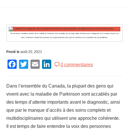
De nombreux Canadiens atteints de la maladie de Parkinson sont accablés par les longs délais d'attente pour le diagnostic et le manque d'accès aux
soins. Parkinson Canada fera pression sur le gouvernement pour qu'il se concentre sur la résolution de ces problèmes.
Posté le
août 20, 2021
Facebook
Twitter
Email
LinkedIn
0 commentaires
Dans l’ensemble du Canada, la plupart des gens qui
vivent avec la maladie de Parkinson sont accablés par
des temps d’attente importants avant le diagnostic, ainsi
que par le manque d’accès à des soins complets et
multidisciplinaires qui utilisent une approche cohérente.
Il est temps de faire entendre la voix des personnes