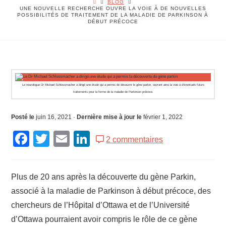
BLOG
UNE NOUVELLE RECHERCHE OUVRE LA VOIE À DE NOUVELLES
POSSIBILITÉS DE TRAITEMENT DE LA MALADIE DE PARKINSON À
DÉBUT PRÉCOCE
Le neurologue Dr Michael Schlossmacher a dirigé une étude qui a permis de découvrir le gène parkin, ouvrant ainsi la voie à d’éventuels futurs
traitements pour la forme de la maladie de Parkinson précoce.
Posté le
juin 16, 2021
·
Dernière mise à jour le
février 1, 2022
Facebook
Twitter
Email
LinkedIn
2 commentaires
Plus de 20 ans après la découverte du gène Parkin,
associé à la maladie de Parkinson à début précoce, des
chercheurs de l’Hôpital d’Ottawa et de l’Université
d’Ottawa pourraient avoir compris le rôle de ce gène